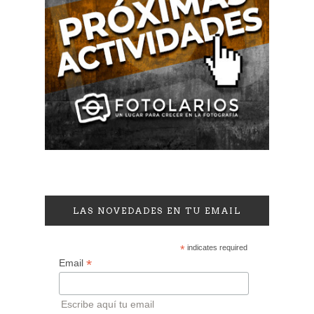
LAS NOVEDADES EN TU EMAIL
*
indicates required
*
Email
Escribe aquí tu email