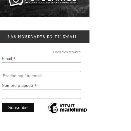
LAS NOVEDADES EN TU EMAIL
*
indicates required
*
Email
Escribe aquí tu email
*
Nombre o apodo