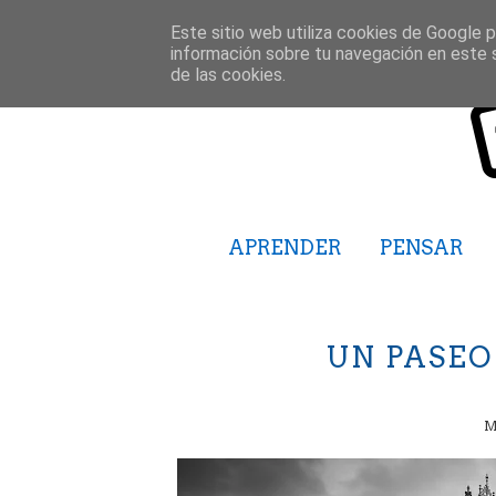
Este sitio web utiliza cookies de Google pa
información sobre tu navegación en este 
de las cookies.
APRENDER
PENSAR
UN PASEO
M