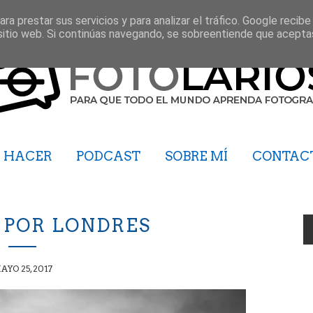
ra prestar sus servicios y para analizar el tráfico. Google recibe
sitio web. Si continúas navegando, se sobreentiende que acepta
HACER
PODCAST
SOBRE MÍ
CONTAC
 POR LONDRES
AYO 25, 2017