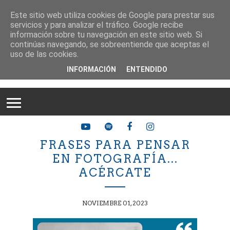
Este sitio web utiliza cookies de Google para prestar sus
servicios y para analizar el tráfico. Google recibe
información sobre tu navegación en este sitio web. Si
continúas navegando, se sobreentiende que aceptas el
uso de las cookies.
INFORMACIÓN
ENTENDIDO
FRASES PARA PENSAR
EN FOTOGRAFÍA...
ACÉRCATE
NOVIEMBRE 01, 2023