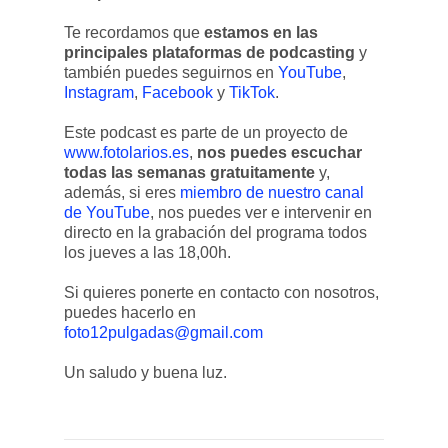
Te recordamos que
estamos en las
principales plataformas de podcasting
y
también puedes seguirnos en
YouTube
,
Instagram
,
Facebook
y
TikTok
.
Este podcast es parte de un ⁠⁠⁠⁠⁠⁠⁠⁠⁠⁠⁠⁠⁠⁠⁠⁠⁠⁠⁠⁠⁠proyecto de
⁠⁠⁠⁠www.fotolarios.es
⁠⁠⁠⁠⁠⁠⁠⁠⁠⁠⁠⁠⁠⁠⁠⁠⁠⁠⁠⁠⁠⁠⁠⁠⁠,
nos puedes escuchar
todas las semanas gratuitamente
y,
además, si eres
miembro de nuestro canal
de YouTube
, nos puedes ver e intervenir en
directo en la grabación del programa todos
los jueves a las 18,00h⁠⁠⁠⁠⁠⁠⁠⁠⁠⁠⁠⁠⁠⁠⁠⁠⁠⁠⁠⁠⁠⁠⁠⁠⁠⁠⁠.
Si quieres ponerte en contacto con nosotros,
puedes hacerlo en
foto12pulgadas@gmail.com
Un saludo y buena luz.