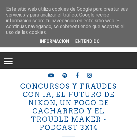
Este sitio web utiliza cookies de Google para prestar sus
servicios y para analizar el tráfico. Google recibe
información sobre tu navegación en este sitio web. Si
continúas navegando, se sobreentiende que aceptas el
uso de las cookies.
INFORMACIÓN
ENTENDIDO
CONCURSOS Y FRAUDES
CON IA, EL FUTURO DE
NIKON, UN POCO DE
CACHARREO Y EL
TROUBLE MAKER -
PODCAST 3X14