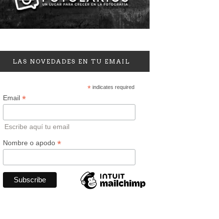
LAS NOVEDADES EN TU EMAIL
*
indicates required
*
Email
Escribe aquí tu email
*
Nombre o apodo