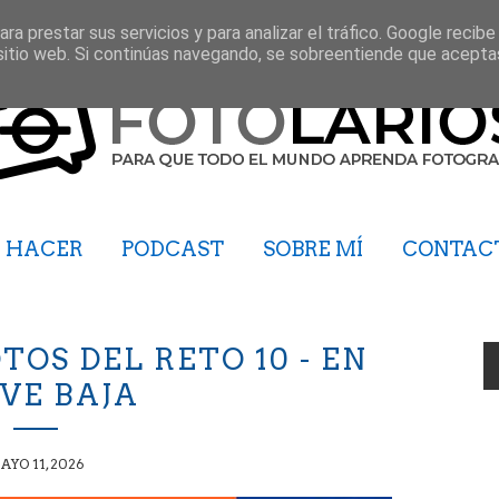
ra prestar sus servicios y para analizar el tráfico. Google recibe
sitio web. Si continúas navegando, se sobreentiende que acepta
HACER
PODCAST
SOBRE MÍ
CONTAC
TOS DEL RETO 10 - EN
VE BAJA
AYO 11, 2026