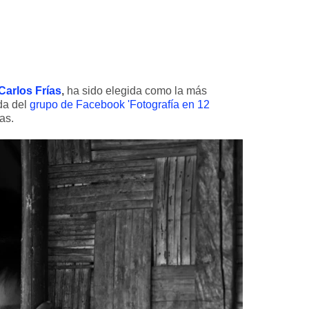
Carlos Frías
,
ha sido elegida como la más
da del
grupo de Facebook 'Fotografía en 12
as.