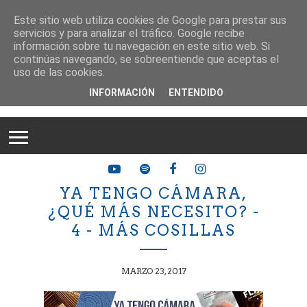
Este sitio web utiliza cookies de Google para prestar sus
servicios y para analizar el tráfico. Google recibe
información sobre tu navegación en este sitio web. Si
continúas navegando, se sobreentiende que aceptas el
uso de las cookies.
INFORMACIÓN
ENTENDIDO
YA TENGO CÁMARA,
¿QUÉ MÁS NECESITO? -
4 - MÁS COSILLAS
MARZO 23, 2017