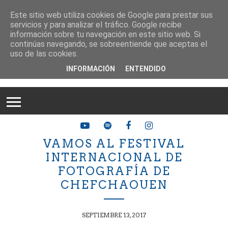
Este sitio web utiliza cookies de Google para prestar sus
servicios y para analizar el tráfico. Google recibe
información sobre tu navegación en este sitio web. Si
continúas navegando, se sobreentiende que aceptas el
uso de las cookies.
INFORMACIÓN
ENTENDIDO
VAMOS AL FESTIVAL
INTERNACIONAL DE
FOTOGRAFÍA DE
CHEFCHAOUEN
SEPTIEMBRE 13, 2017