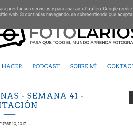
ra prestar sus servicios y para analizar el tráfico. Google recibe
sitio web. Si continúas navegando, se sobreentiende que acepta
HACER
PODCAST
SOBRE MÍ
CONTAC
NAS - SEMANA 41 -
ITACIÓN
UBRE 10, 2017