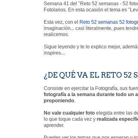
Semana 41 del "Reto 52 semanas - 52 fotog
Fotolarios. En esta ocasión el tema es "Lev
Esta vez, con el
Reto 52 semanas 52 fotogr
imaginación... casi literalmente, pues tend
realicemos.
Sigue leyendo y te lo explico mejor, ademá
inspires...
¿DE QUÉ VA EL RETO 52
Consiste en ejercitar la Fotografía, sus fue
fotografía a la semana durante todo un
proponiendo
.
No vale cualquier foto
elegida entre las d
lo que toque cada vez y
realizada específi
aprender.
Puedes ver los temas que nos esperan y los