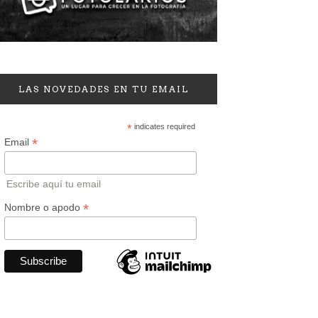
LAS NOVEDADES EN TU EMAIL
*
indicates required
*
Email
Escribe aquí tu email
*
Nombre o apodo