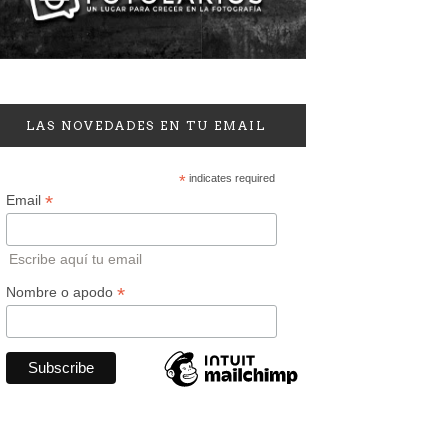
LAS NOVEDADES EN TU EMAIL
*
indicates required
*
Email
Escribe aquí tu email
*
Nombre o apodo