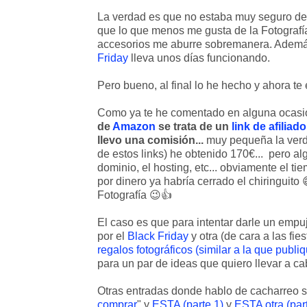
La verdad es que no estaba muy seguro de si
que lo que menos me gusta de la Fotografí
accesorios me aburre sobremanera. Además
Friday
lleva unos días funcionando.
Pero bueno, al final lo he hecho y ahora te 
Como ya te he comentado en alguna ocasi
de
Amazon
se trata de un
link de afiliado
llevo una comisión...
muy pequeña la verda
de estos links) he obtenido 170€... pero al
dominio, el hosting, etc... obviamente el ti
por dinero ya habría cerrado el chiringuito 
Fotografía 😉👍
El caso es que para intentar darle un empu
por el
Black Friday
y otra (de cara a las fi
regalos fotográficos (similar a la que publ
para un par de ideas que quiero llevar a ca
Otras entradas donde hablo de cacharreo 
comprar
" y
ESTA (parte 1)
y
ESTA otra (par