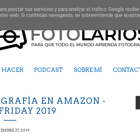
ra prestar sus servicios y para analizar el tráfico. Google recibe
sitio web. Si continúas navegando, se sobreentiende que acepta
HACER
PODCAST
SOBRE MÍ
CONTAC
OGRAFÍA EN AMAZON -
FRIDAY 2019
EMBRE 27, 2019