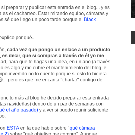
 preparar y publicar esta entrada en el blog... y es
a es el cacharreo. Estar mirando equipo, cámaras y
 sé que llego un poco tarde porque el
Black
explico por qué...
ón,
cada vez que pongo un enlace a un producto
, es decir, que si compras a través de él yo me
d, para que te hagas una idea, en un año (a través
go es algo y me cubre el mantenimiento del blog, el
empo invertido no lo cuento porque si esto lo hiciera
😅... pero es que me encanta "charlar" contigo de
joncito más al blog he decido preparar esta entrada
estas navideñas) dentro de un par de semanas con
iqué el año pasado)
y a ver si puedo reunir suficiente
bo.
son
ESTA
en la que hablo sobre "
qué cámara
te 2)
sobre "qué objetivo me compro". Aunque