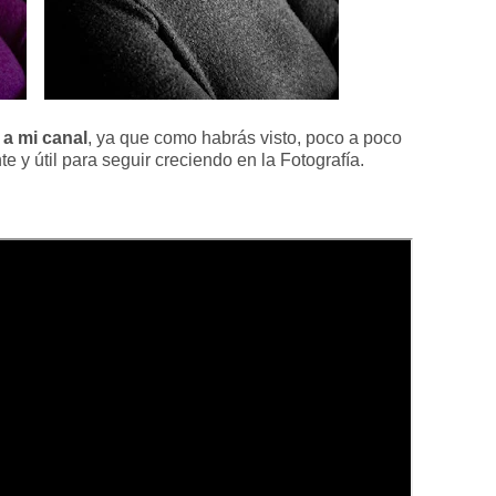
 a mi canal
, ya que como habrás visto, poco a poco
e y útil para seguir creciendo en la Fotografía.