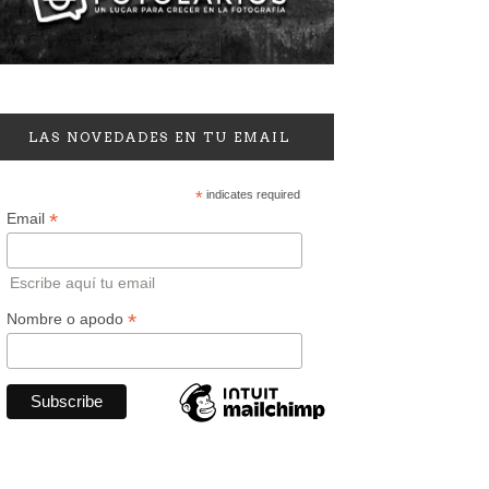
LAS NOVEDADES EN TU EMAIL
*
indicates required
*
Email
Escribe aquí tu email
*
Nombre o apodo