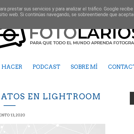
ra prestar sus servicios y para analizar el tráfico. Google recibe
sitio web. Si continúas navegando, se sobreentiende que acepta
HACER
PODCAST
SOBRE MÍ
CONTAC
RATOS EN LIGHTROOM
STO 13, 2020