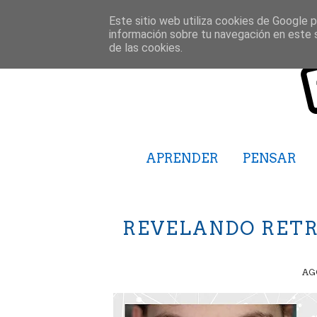
Este sitio web utiliza cookies de Google pa
información sobre tu navegación en este 
de las cookies.
APRENDER
PENSAR
REVELANDO RET
AGO