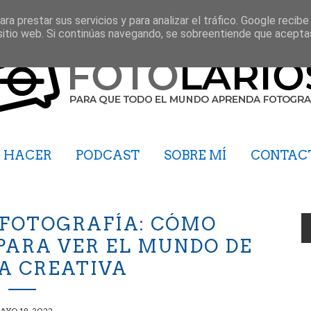
ra prestar sus servicios y para analizar el tráfico. Google recibe
sitio web. Si continúas navegando, se sobreentiende que acepta
HACER
PODCAST
SOBRE MÍ
CONTAC
 FOTOGRAFÍA: CÓMO
PARA VER EL MUNDO DE
A CREATIVA