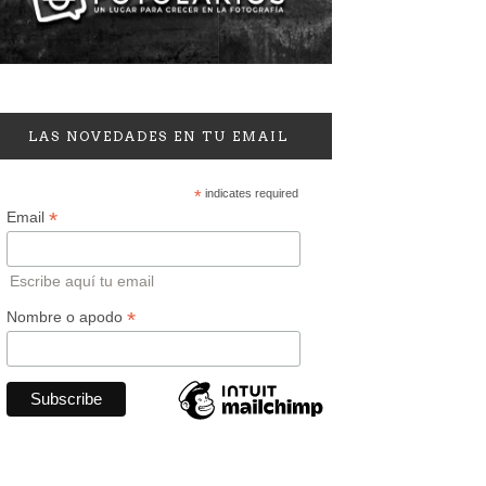
LAS NOVEDADES EN TU EMAIL
*
indicates required
*
Email
Escribe aquí tu email
*
Nombre o apodo