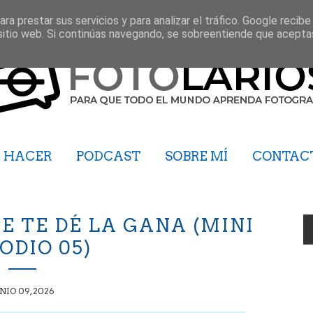
ra prestar sus servicios y para analizar el tráfico. Google recibe
sitio web. Si continúas navegando, se sobreentiende que acepta
HACER
PODCAST
SOBRE MÍ
CONTAC
E TE DÉ LA GANA (MINI
ODIO 05)
NIO 09, 2026