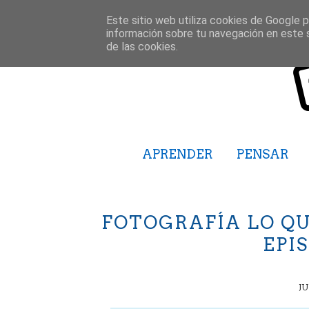
Este sitio web utiliza cookies de Google pa
información sobre tu navegación en este 
de las cookies.
APRENDER
PENSAR
FOTOGRAFÍA LO QU
EPIS
JU