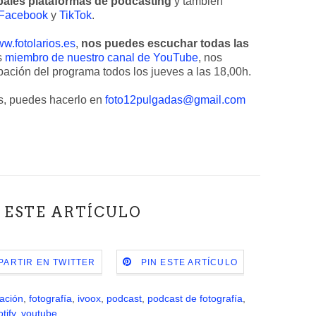
pales plataformas de podcasting
y también
Facebook
y
TikTok
.
⁠www.fotolarios.es
⁠⁠⁠⁠⁠⁠⁠⁠⁠⁠⁠⁠⁠⁠⁠⁠⁠⁠⁠⁠⁠⁠⁠⁠⁠,
nos puedes escuchar todas las
s
miembro de nuestro canal de YouTube
, nos
programa todos los jueves a las 18,00h⁠⁠⁠⁠⁠⁠⁠⁠⁠⁠⁠⁠⁠⁠⁠⁠⁠⁠⁠⁠⁠⁠⁠⁠⁠⁠⁠.
 en ⁠⁠⁠⁠⁠⁠⁠⁠⁠⁠⁠⁠⁠⁠⁠⁠⁠⁠⁠⁠⁠⁠⁠⁠⁠
foto12pulgadas@gmail.com
 ESTE ARTÍCULO
ARTIR EN TWITTER
PIN ESTE ARTÍCULO
ación
,
fotografía
,
ivoox
,
podcast
,
podcast de fotografía
,
tify
,
youtube