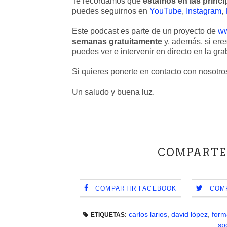
Te recordamos que
estamos en las princi
puedes seguirnos en
YouTube
,
Instagram
,
Este podcast es parte de un ⁠⁠⁠⁠⁠⁠⁠⁠⁠⁠⁠⁠⁠⁠⁠⁠⁠⁠⁠⁠⁠proyecto de
⁠⁠⁠
semanas gratuitamente
y, además, si ere
puedes ver e intervenir en directo en la grabación del 
Si quieres ponerte en contacto con nosotros, puedes hacerlo
Un saludo y buena luz.
COMPARTE
COMPARTIR FACEBOOK
COMP
carlos larios
,
david lópez
,
form
ETIQUETAS:
spo