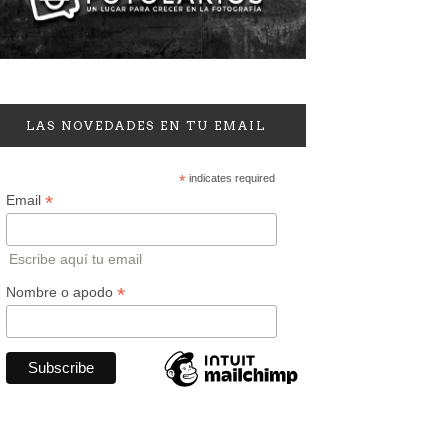
LAS NOVEDADES EN TU EMAIL
*
indicates required
*
Email
Escribe aquí tu email
*
Nombre o apodo