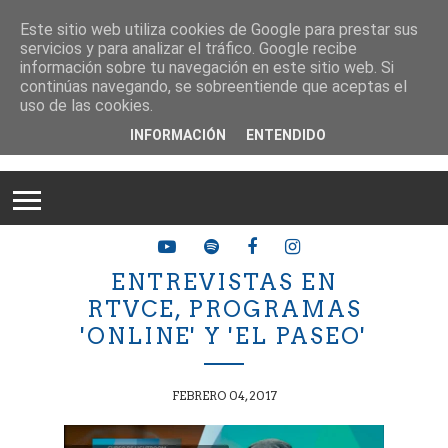
Este sitio web utiliza cookies de Google para prestar sus
servicios y para analizar el tráfico. Google recibe
información sobre tu navegación en este sitio web. Si
continúas navegando, se sobreentiende que aceptas el
uso de las cookies.
INFORMACIÓN
ENTENDIDO
ENTREVISTAS EN
RTVCE, PROGRAMAS
'ONLINE' Y 'EL PASEO'
FEBRERO 04, 2017