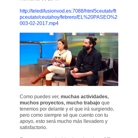
http://teledifusionvod.es:7088/html5ceutatv/ft
pceutatv/ceutahoy/febrero/EL%20PASEO%2
003-02-2017.mp4
Como puedes ver,
muchas actividades,
muchos proyectos, mucho trabajo
que
tenemos por delante y el que irá surgiendo,
pero como siempre sé que cuento con tu
apoyo, esto será mucho más llevadero y
satisfactorio.