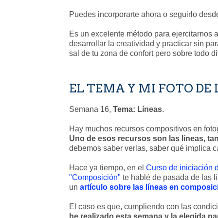
Puedes incorporarte ahora o seguirlo desde
Es un excelente método para ejercitarnos a
desarrollar la creatividad y practicar sin p
sal de tu zona de confort pero sobre todo di
EL TEMA Y MI FOTO DE 
Semana 16,
Tema: Líneas
.
Hay muchos recursos compositivos en fotogra
Uno de esos recursos son las líneas, ta
debemos saber verlas, saber qué implica ca
Hace ya tiempo, en el
Curso de iniciación 
"Composición"
te hablé de pasada de las l
un
artículo sobre las líneas en composic
El caso es que, cumpliendo con las condic
he realizado esta semana y la elegida pa