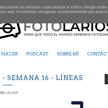
ra prestar sus servicios y para analizar el tráfico. Google recibe
sitio web. Si continúas navegando, se sobreentiende que acepta
HACER
PODCAST
SOBRE MÍ
CONTAC
- SEMANA 16 - LÍNEAS
BRIL 18, 2017