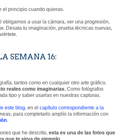
 el principio cuando quieras.
l obligarnos a usar la cámara, ver una progresión,
arar. Desata tu imaginación, prueba técnicas nuevas,
viértete.
LA SEMANA 16:
fía, tantos como en cualquier otro arte gráfico.
nto reales como imaginarias.
Como fotógrafos
da tipo y saber usarlas en nuestras capturas.
de este blog
, en el
capítulo correspondiente a la
íneas, para completarlo amplío la información con
ión
.
iones que he descrito,
esta es una de las fotos que
ra que te sirva de ejemplo
...