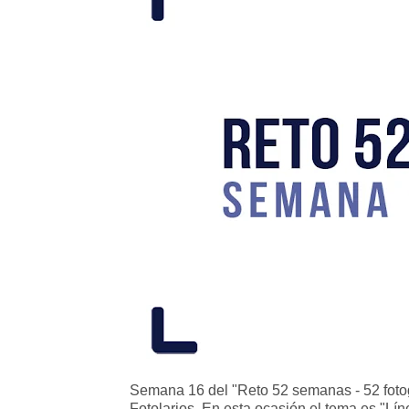
Semana 16 del "Reto 52 semanas - 52 fotog
Fotolarios. En esta ocasión el tema es "Lí