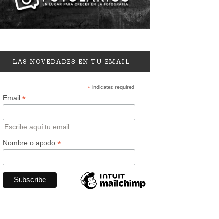
LAS NOVEDADES EN TU EMAIL
*
indicates required
*
Email
Escribe aquí tu email
*
Nombre o apodo