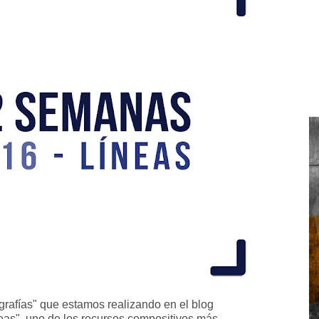
rafías" que estamos realizando en el blog
neas", uno de los recursos compositivos más