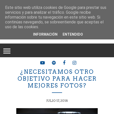
Este sitio web utiliza cookies de Google para prestar sus
servicios y para analizar el tráfico. Google recibe
información sobre tu navegación en este sitio web. Si
continúas navegando, se sobreentiende que aceptas el
uso de las cookies.
INFORMACIÓN
ENTENDIDO
¿NECESITAMOS OTRO
OBJETIVO PARA HACER
MEJORES FOTOS?
JULIO 17, 2018