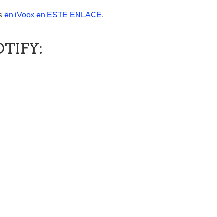
es
en iVoox en ESTE ENLACE
.
OTIFY: