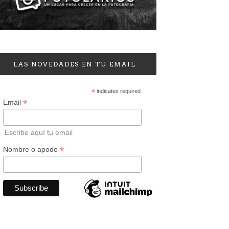
LAS NOVEDADES EN TU EMAIL
*
indicates required
*
Email
Escribe aquí tu email
*
Nombre o apodo