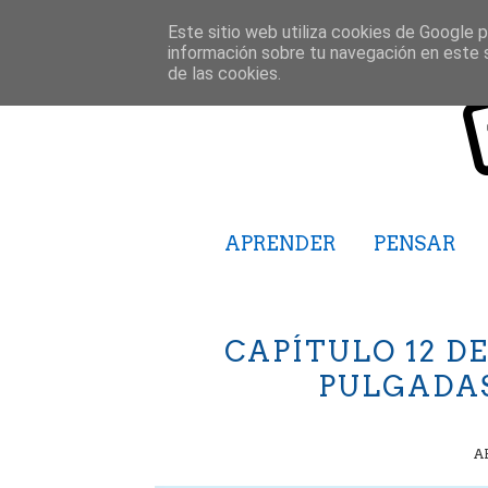
Este sitio web utiliza cookies de Google pa
información sobre tu navegación en este 
de las cookies.
APRENDER
PENSAR
CAPÍTULO 12 DE
PULGADAS
AB