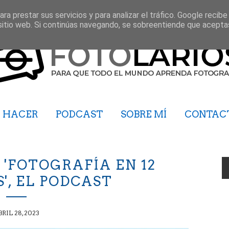
ra prestar sus servicios y para analizar el tráfico. Google recibe
sitio web. Si continúas navegando, se sobreentiende que acepta
HACER
PODCAST
SOBRE MÍ
CONTAC
 'FOTOGRAFÍA EN 12
', EL PODCAST
RIL 28, 2023