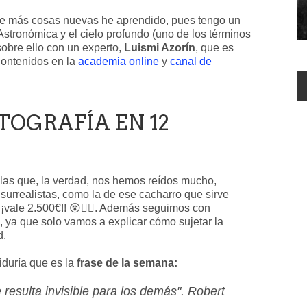
que más cosas nuevas he aprendido, pues tengo un
stronómica y el cielo profundo (uno de los términos
bre ello con un experto,
Luismi Azorín
, que es
contenidos en la
academia online
y
canal de
OTOGRAFÍA EN 12
 las que, la verdad, nos hemos reídos mucho,
urrealistas, como la de ese cacharro que sirve
 ¡¡vale 2.500€!! 😵🤦‍♂️. Además seguimos con
a, ya que solo vamos a explicar cómo sujetar la
d.
duría que es la
frase de la semana:
 resulta invisible para los demás". Robert