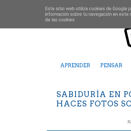
Este sitio web utiliza cookies de Google pa
información sobre tu navegación en este 
de las cookies.
APRENDER
PENSAR
SABIDURÍA EN P
HACES FOTOS S
J