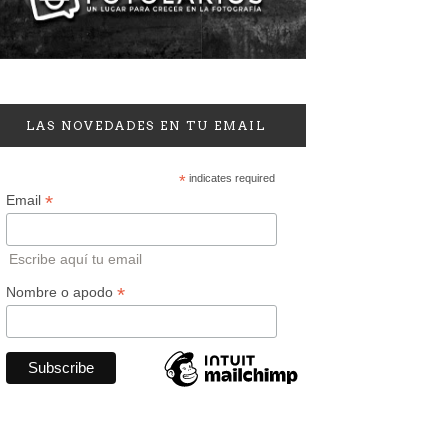
LAS NOVEDADES EN TU EMAIL
*
indicates required
*
Email
Escribe aquí tu email
*
Nombre o apodo