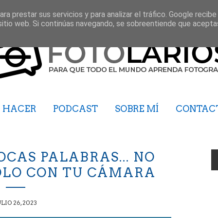
ra prestar sus servicios y para analizar el tráfico. Google recibe
sitio web. Si continúas navegando, se sobreentiende que acepta
HACER
PODCAST
SOBRE MÍ
CONTAC
OCAS PALABRAS... NO
OLO CON TU CÁMARA
ULIO 26, 2023