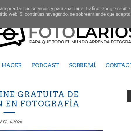
ra prestar sus servicios y para analizar el tráfico. Google recibe
sitio web. Si continúas navegando, se sobreentiende que acepta
HACER
PODCAST
SOBRE MÍ
CONTAC
INE GRATUITA DE
N EN FOTOGRAFÍA
AYO 14, 2026