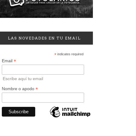
LAS NOVEDADES EN TU EMAIL
*
indicates required
*
Email
Escribe aquí tu email
*
Nombre o apodo