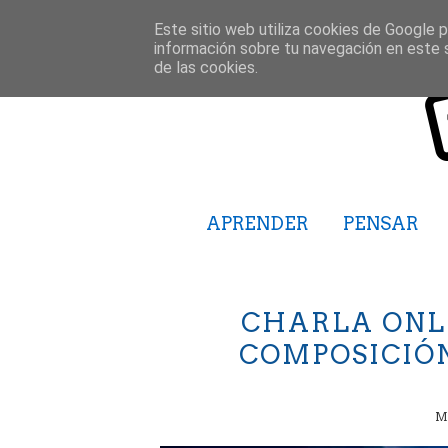
Este sitio web utiliza cookies de Google pa
información sobre tu navegación en este 
de las cookies.
APRENDER
PENSAR
CHARLA ONL
COMPOSICIÓ
M