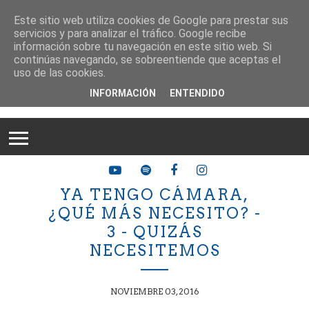
Este sitio web utiliza cookies de Google para prestar sus
servicios y para analizar el tráfico. Google recibe
información sobre tu navegación en este sitio web. Si
continúas navegando, se sobreentiende que aceptas el
uso de las cookies.
INFORMACIÓN
ENTENDIDO
YA TENGO CÁMARA,
¿QUÉ MÁS NECESITO? -
3 - QUIZÁS
NECESITEMOS
NOVIEMBRE 03, 2016