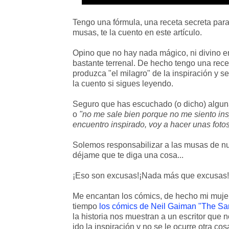
Tengo una fórmula, una receta secreta para 
musas, te la cuento en este artículo.
Opino que no hay nada mágico, ni divino en
bastante terrenal. De hecho tengo una rece
produzca "el milagro" de la inspiración y 
la cuento si sigues leyendo.
Seguro que has escuchado (o dicho) algu
o
"no me sale bien porque no me siento ins
encuentro inspirado, voy a hacer unas fot
Solemos responsabilizar a las musas de nue
déjame que te diga una cosa...
¡Eso son excusas!¡Nada más que excusas!
Me encantan los cómics, de hecho mi muje
tiempo
los cómics de Neil Gaiman "The S
la historia nos muestran a un escritor que 
ido la inspiración y no se le ocurre otra c