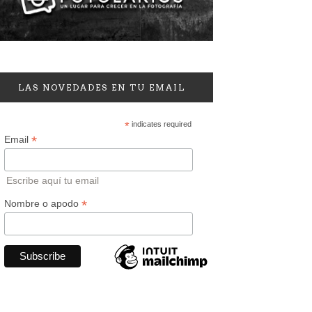
LAS NOVEDADES EN TU EMAIL
*
indicates required
*
Email
Escribe aquí tu email
*
Nombre o apodo