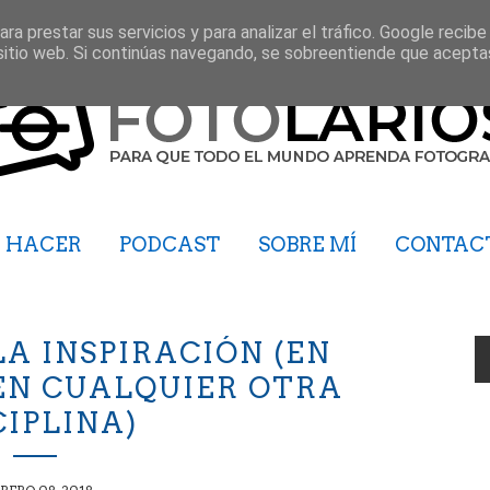
ra prestar sus servicios y para analizar el tráfico. Google recibe
sitio web. Si continúas navegando, se sobreentiende que acepta
HACER
PODCAST
SOBRE MÍ
CONTAC
LA INSPIRACIÓN (EN
EN CUALQUIER OTRA
CIPLINA)