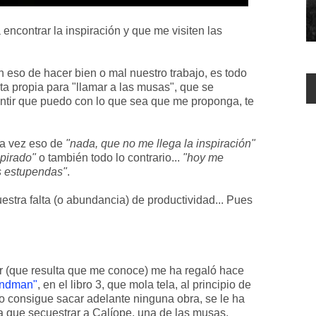
encontrar la inspiración y que me visiten las
 eso de hacer bien o mal nuestro trabajo, es todo
ta propia para "llamar a las musas", que se
sentir que puedo con lo que sea que me proponga, te
na vez eso de
"nada, que no me llega la inspiración"
pirado"
o también todo lo contrario...
"hoy me
os estupendas"
.
stra falta (o abundancia) de productividad... Pues
r (que resulta que me conoce) me ha regaló hace
andman"
, en el libro 3, que mola tela, al principio de
no consigue sacar adelante ninguna obra, se le ha
osa que secuestrar a Calíope, una de las musas.