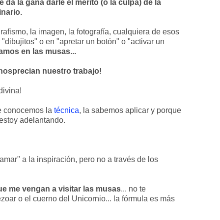
 da la gana darle el mérito (o la culpa) de la
inario.
rafismo, la imagen, la fotografía, cualquiera de esos
"dibujitos" o en "apretar un botón" o "activar un
mos en las musas...
nosprecian nuestro trabajo!
divina!
ue conocemos la
técnica
, la sabemos aplicar y porque
 estoy adelantando.
mar" a la inspiración, pero no a través de los
ue me vengan a visitar las musas
... no te
zoar o el cuerno del Unicornio... la fórmula es más