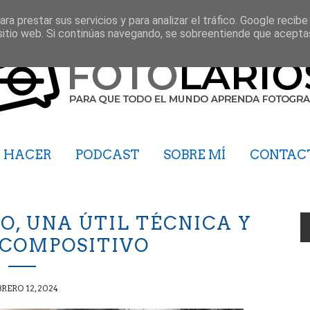
ra prestar sus servicios y para analizar el tráfico. Google recibe
sitio web. Si continúas navegando, se sobreentiende que acepta
HACER
PODCAST
SOBRE MÍ
CONTAC
O, UNA ÚTIL TÉCNICA Y
 COMPOSITIVO
RERO 12, 2024