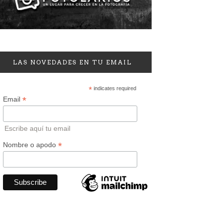
LAS NOVEDADES EN TU EMAIL
*
indicates required
*
Email
Escribe aquí tu email
*
Nombre o apodo