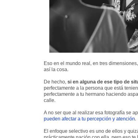
Eso en el mundo real, en tres dimensione
así la cosa.
De hecho,
si en alguna de ese tipo de si
perfectamente a la persona que está tenien
perfectamente a tu hermano haciendo aspav
calle.
A no ser que al realizar esa fotografía se 
pueden afectar a tu percepción y atención
.
El enfoque selectivo es uno de ellos y quiz
prácticamente nación con ella, pero eso te 