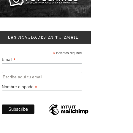
LAS NOVEDADES EN TU EMAIL
*
indicates required
*
Email
Escribe aquí tu email
*
Nombre o apodo