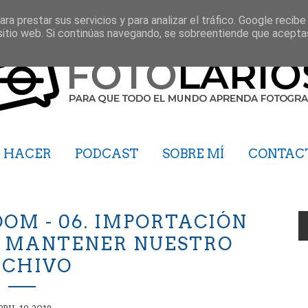
ra prestar sus servicios y para analizar el tráfico. Google recibe
sitio web. Si continúas navegando, se sobreentiende que acepta
HACER
PODCAST
SOBRE MÍ
CONTAC
OM - 06. IMPORTACIÓN
O MANTENER NUESTRO
RCHIVO