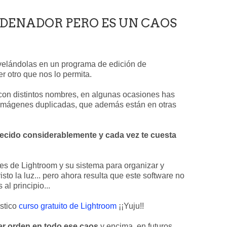
DENADOR PERO ES UN CAOS
evelándolas en un programa de edición de
er otro que nos lo permita.
 con distintos nombres, en algunas ocasiones has
s imágenes duplicadas, que además están en otras
crecido considerablemente y cada vez te cuesta
es de Lightroom y su sistema para organizar y
sto la luz... pero ahora resulta que este software no
al principio...
stico
curso gratuito de Lightroom
¡¡Yuju!!
er orden en todo ese caos
y encima, en futuros