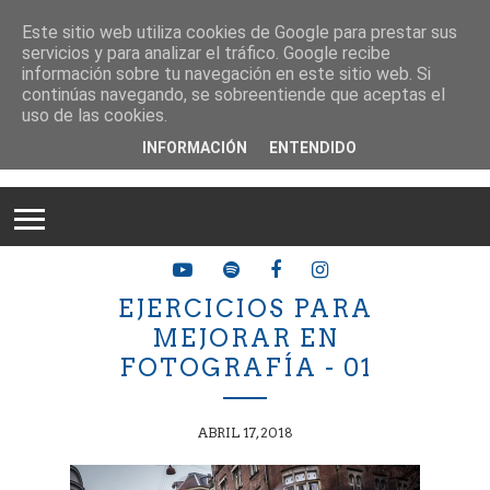
Este sitio web utiliza cookies de Google para prestar sus
servicios y para analizar el tráfico. Google recibe
información sobre tu navegación en este sitio web. Si
continúas navegando, se sobreentiende que aceptas el
uso de las cookies.
INFORMACIÓN
ENTENDIDO
EJERCICIOS PARA
MEJORAR EN
FOTOGRAFÍA - 01
ABRIL 17, 2018