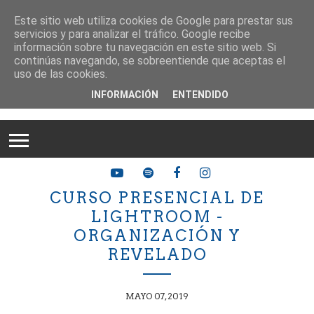
Este sitio web utiliza cookies de Google para prestar sus
servicios y para analizar el tráfico. Google recibe
información sobre tu navegación en este sitio web. Si
continúas navegando, se sobreentiende que aceptas el
uso de las cookies.
INFORMACIÓN
ENTENDIDO
CURSO PRESENCIAL DE
LIGHTROOM -
ORGANIZACIÓN Y
REVELADO
MAYO 07, 2019