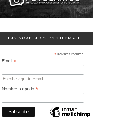
LAS NOVEDADES EN TU EMAIL
*
indicates required
*
Email
Escribe aquí tu email
*
Nombre o apodo