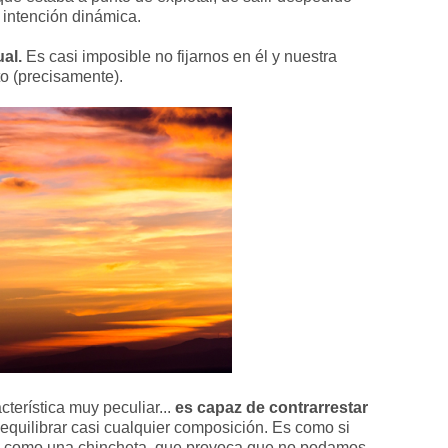
 intención dinámica.
al.
Es casi imposible no fijarnos en él y nuestra
o (precisamente).
cterística muy peculiar...
es capaz de contrarrestar
equilibrar casi cualquier composición. Es como si
, como una chincheta, que provoca que no podamos