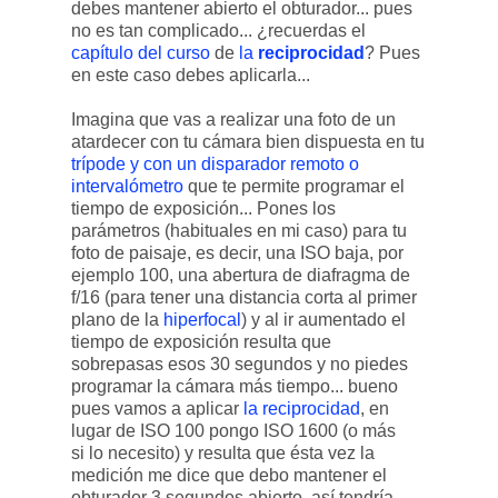
debes mantener abierto el obturador... pues
no es tan complicado... ¿recuerdas el
capítulo del curso
de
la
reciprocidad
? Pues
en este caso debes aplicarla...
Imagina que vas a realizar una foto de un
atardecer con tu cámara bien dispuesta en tu
trípode y con un disparador remoto o
intervalómetro
que te permite programar el
tiempo de exposición... Pones los
parámetros (habituales en mi caso) para tu
foto de paisaje, es decir, una ISO baja, por
ejemplo 100, una abertura de diafragma de
f/16 (para tener una distancia corta al primer
plano de la
hiperfocal
) y al ir aumentado el
tiempo de exposición resulta que
sobrepasas esos 30 segundos y no piedes
programar la cámara más tiempo... bueno
pues vamos a aplicar
la reciprocidad
, en
lugar de ISO 100 pongo ISO 1600 (o más
si lo necesito) y resulta que ésta vez la
medición me dice que debo mantener el
obturador 3 segundos abierto, así tendría