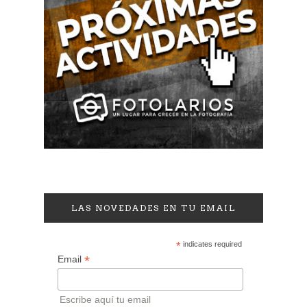
LAS NOVEDADES EN TU EMAIL
*
indicates required
*
Email
Escribe aquí tu email