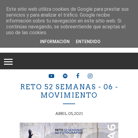
Este sitio web utiliza cookies de Google para prestar sus
servicios y para analizar el tráfico. Google recibe
información sobre tu navegación en este sitio web. Si
continúas navegando, se sobreentiende que aceptas el
uso de las cookies.
INFORMACIÓN
ENTENDIDO
RETO 52 SEMANAS - 06 -
MOVIMIENTO
ABRIL 05, 2021